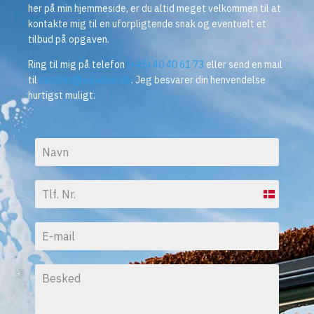
her på min hjemmeside, er du altid meget velkommen til at
kontakte mig til en uforpligtende snak og eventuelt et
tilbud på opgaven.
Ring til mig på telefon
(+45) 40 40 61 73
eller send en mail
til
carsten@vipudser.dk
. Jeg besvarer din henvendelse
hurtigst muligt.
Denmark
+45