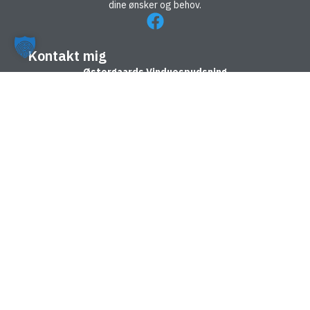
dine ønsker og behov.
Kontakt mig
Østergaards Vinduespudsning
Nyvej 15, 8981 Spentrup
Find vej
Tlf.:
(+45) 40 40 61 73
Email:
carsten@vipudser.dk
Hvad kan jeg hjælpe med?
Forside
Vinduespudsning
Firma
Referencer